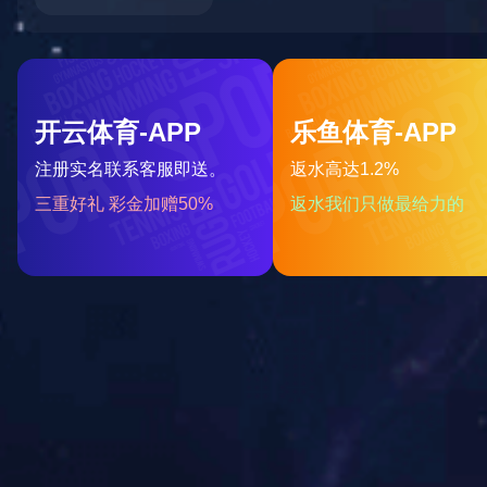
一、AOI检测的原理
原理：利用光学原理将设备上的摄像头扫
比对，经过图像处理，标记出PCB焊接
二、AOI检测的优势
由于有些电子产品越做越小，PCB电路
长时间检查还容易产生用眼疲劳，产生漏
AOI的优势具体如下：