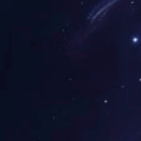
6.提高入库良品率。
三、AOI检测在小目标SMT贴片加工生
1.贴片机后使用：可以有效防止元件的
2.回流焊后使用：位于生产线的末端，
足，焊接短路以及翘脚和所有极性方面的
虽然AOI检测相对于人工检查具有一定的
就需要人工进行再次判定，为保证产品质