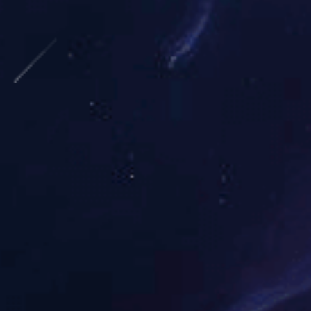
内容
提交
乐竞（中国）一站式体育服务
Con
联系电话：15620726291
邮箱：smtcamla@163.com
米兰官方网页版
|
联系地址：
天津市津南开发区北闸口镇天乐创新产业
米兰体育网页版登录界面中国有限公司
厂房东侧3-4层
|
开云手机登录入口
|
九游官方网站
|