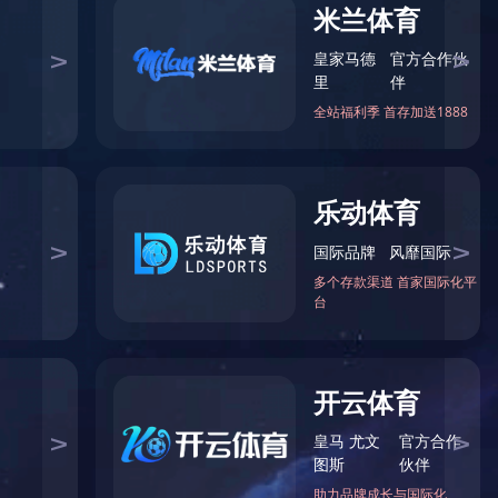
X-RAY BGA检查机