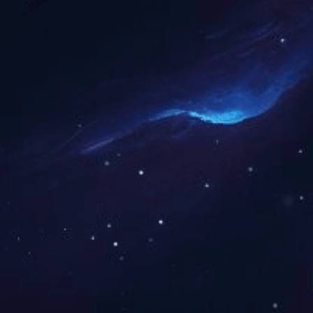
姓名
电话
内容
提交
乐竞（中国）一站式体育服务
Contact