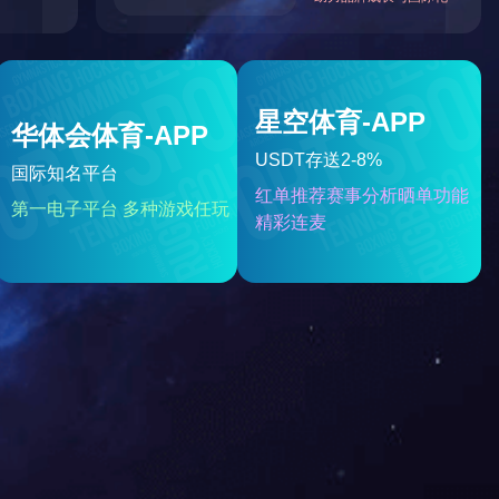
3线设备配备情况
三星SM-411贴片机