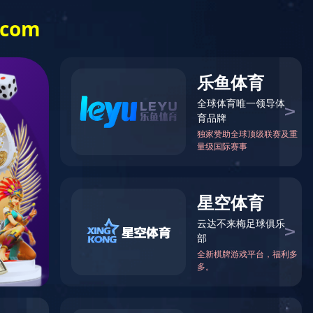
线
人才招聘
乐竞（中国）一站式体育服务