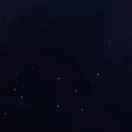
联系电话：15620726291
邮箱：smtcamla@163.com
联系地址：
天津市津南开发区北闸口镇天乐创新产业园6号
厂房东侧3-4层
米兰官方网页版
|
米兰体育网页版登录界面中国有限公司
|
开云手机登录入口
|
九游官方网站
扫一扫加微信
|
星空官方站登录入口
|
多宝官方网站
|
九游网页版·官方站入口
|
安博在线登录官网
|