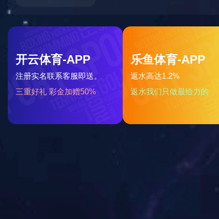
服务热线
15620726291