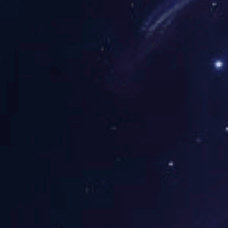
乐竞（中国）一站式体育服务
Con
联系电话：15620726291
邮箱：smtcamla@163.com
米兰官方网页版
|
联系地址：
天津市津南开发区北闸口镇天乐创新产业
米兰体育网页版登录界面中国有限公司
厂房东侧3-4层
|
开云手机登录入口
|
九游官方网站
|
星空官方站登录入口
|
多宝官方网站
扫一扫加微信
|
九游网页版·官方站入口
|
安博在线登录官网
|