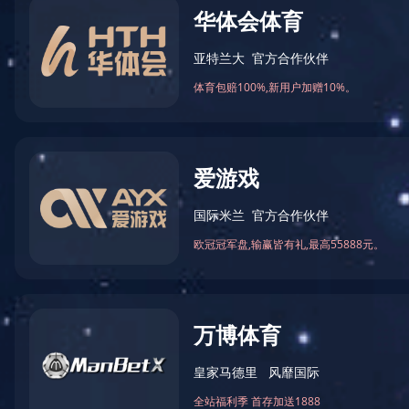
设备生产线
设备配备
三星贴片机系列
在线AOI检测机
进口10温区回流焊
DECK印刷机
3DX-RAY检测机