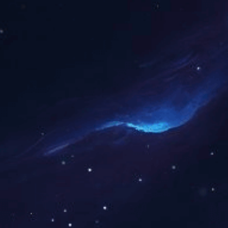
姓名
电话
内容
提交