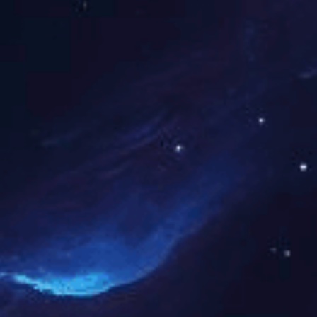
|
联系地址：
天津市津南开发区北闸口镇天乐创新产业
米兰体育网页版登录界面中国有限公司
厂房东侧3-4层
|
开云手机登录入口
|
九游官方网站
|
星空官方站登录入口
|
多宝官方网站
扫一扫加微信
|
九游网页版·官方站入口
|
安博在线登录官网
|
米兰体育网页版登录界面中国有限公司
|