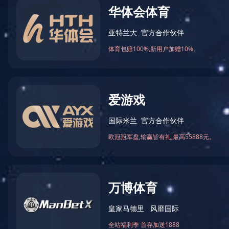
企业风采
主要从事SMT贴片，手焊，波峰焊，组装，电子元