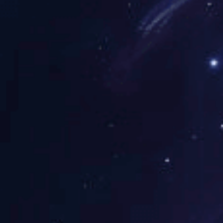
内容
提交
乐竞（中国）一站式体育服务
Con
联系电话：15620726291
邮箱：smtcamla@163.com
米兰官方网页版
|
联系地址：
天津市津南开发区北闸口镇天乐创新产业
米兰体育网页版登录界面中国有限公司
厂房东侧3-4层
|