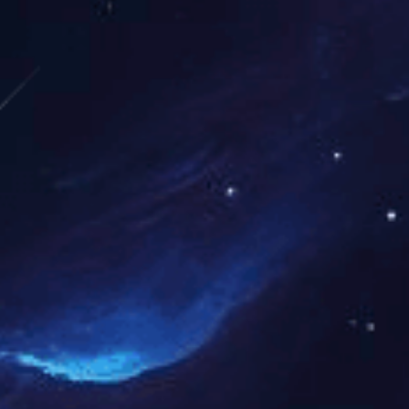
开云手机登录入口
|
九游官方网站
|
星空官方站登录入口
|
多宝官方网站
扫一扫加微信
|
九游网页版·官方站入口
|
安博在线登录官网
|
米兰体育网页版登录界面中国有限公司
|