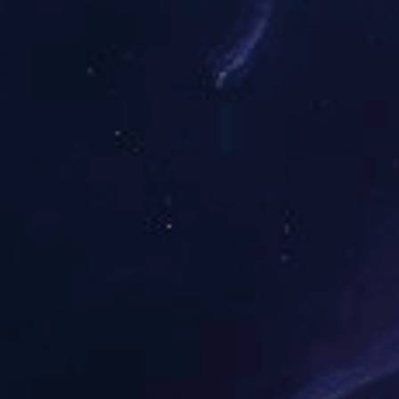
姓名
电话
内容