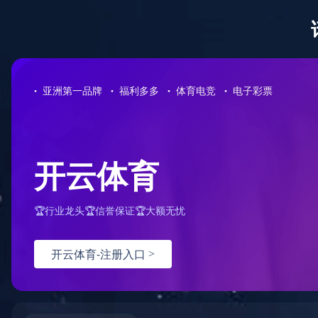
电话:15620726291
邮箱: smtcamla@163.com
天津宏新电子
科技有限